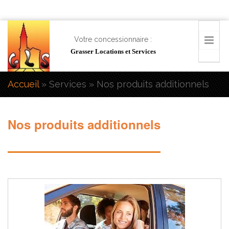
Aller au contenu principal
Votre concessionnaire :
Grasser Locations et Services
Accueil
»
Services
» Nos produits additionnels
Vous êtes ici
Nos produits additionnels