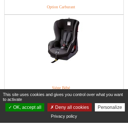
Option Carburant
Siège Bébé
This site uses cookies and gives you control over what you want
10 € TTC / jour (7jours maximum)
to activate
OK, accept all
Deny all cookies
Personalize
Qui sommes-nous ?
Mentions légales
Contact
Menu secondaire
Privacy policy
© 2017 GLS - Réalisation
L'ATTITUDE WEB